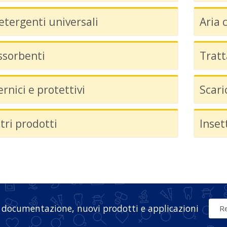
etergenti universali
Aria 
ssorbenti
Trat
ernici e protettivi
Scari
ltri prodotti
Insett
 documentazione, nuovi prodotti e applicazioni
Re