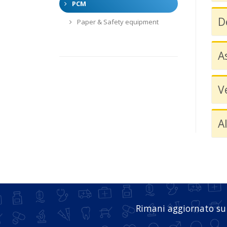
PCM
D
Paper & Safety equipment
A
V
A
Rimani aggiornato su