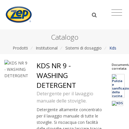
Catalogo
Prodotti
/
Institutional
/
Sistemi di dosaggio
/
Kds
KDS NR 9 -
Document
correlata:
WASHING
DETERGENT
Detergente per il lavaggio
manuale delle stoviglie.
Detergente altamente concentrato
per il lavaggio manuale di tutte le
stoviglie. Si risciacqua con facilità
dalle stoviglie senza lasciare tracce