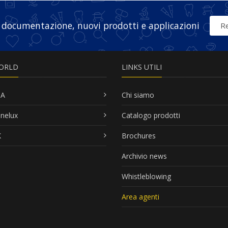
 documentazione, nuovi prodotti e applicazioni
Re
ORLD
LINKS UTILI
SA
Chi siamo
nelux
Catalogo prodotti
K
Brochures
Archivio news
Whistleblowing
Area agenti