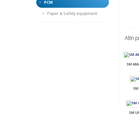
PCM
Paper & Safety equipment
Altri 
SM AM
SM
SM U