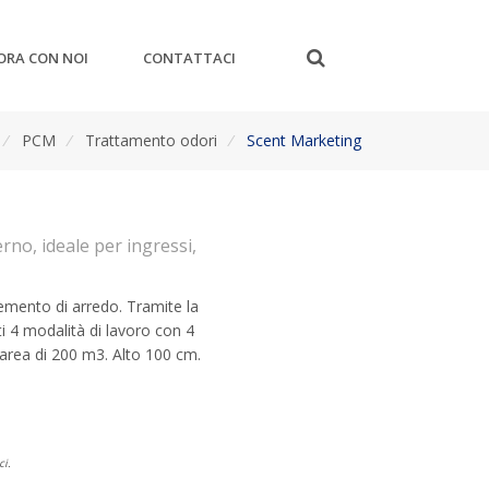
ORA CON NOI
CONTATTACI
/
PCM
/
Trattamento odori
/
Scent Marketing
rno, ideale per ingressi,
emento di arredo. Tramite la
 4 modalità di lavoro con 4
un’area di 200 m3. Alto 100 cm.
ci.