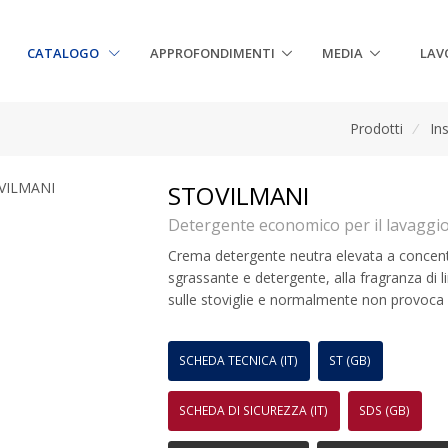
CATALOGO
APPROFONDIMENTI
MEDIA
LAV
Prodotti
/
Ins
STOVILMANI
Detergente economico per il lavaggio 
Crema detergente neutra elevata a concent
sgrassante e detergente, alla fragranza di l
sulle stoviglie e normalmente non provoca 
SCHEDA TECNICA (IT)
ST (GB)
SCHEDA DI SICUREZZA (IT)
SDS (GB)