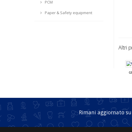
PCM
Paper & Safety equipment
Altri 
G
Rimani aggiornato su