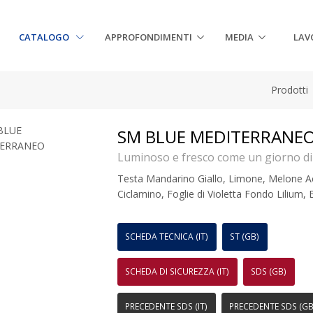
CATALOGO
APPROFONDIMENTI
MEDIA
LAV
Prodotti
SM BLUE MEDITERRANE
Luminoso e fresco come un giorno di 
Testa Mandarino Giallo, Limone, Melone A
Ciclamino, Foglie di Violetta Fondo Lilium,
SCHEDA TECNICA (IT)
ST (GB)
SCHEDA DI SICUREZZA (IT)
SDS (GB)
PRECEDENTE SDS (IT)
PRECEDENTE SDS (GB