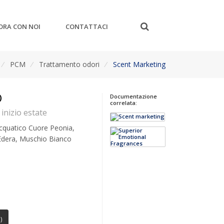
ORA CON NOI
CONTATTACI
/
PCM
/
Trattamento odori
/
Scent Marketing
O
Documentazione
correlata:
inizio estate
cquatico Cuore Peonia,
 Edera, Muschio Bianco
)