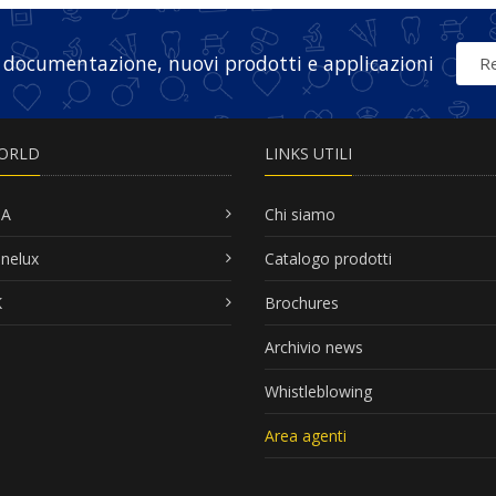
 documentazione, nuovi prodotti e applicazioni
Re
ORLD
LINKS UTILI
SA
Chi siamo
nelux
Catalogo prodotti
K
Brochures
Archivio news
Whistleblowing
Area agenti