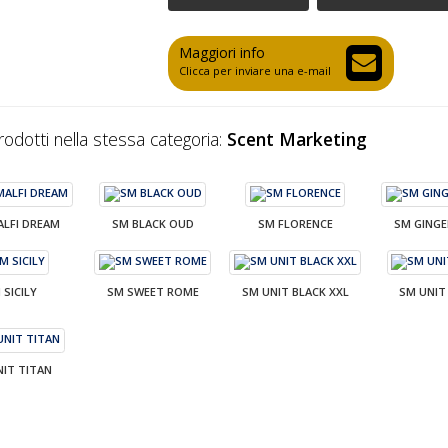
Maggiori info
Clicca per inviare una e-mail
prodotti nella stessa categoria:
Scent Marketing
ALFI DREAM
SM BLACK OUD
SM FLORENCE
SM GINGE
 SICILY
SM SWEET ROME
SM UNIT BLACK XXL
SM UNIT
NIT TITAN