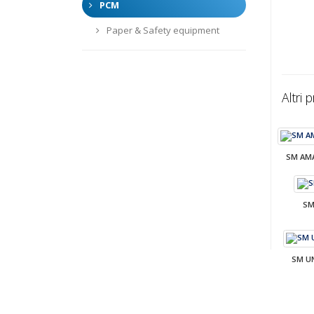
PCM
Paper & Safety equipment
Altri 
SM AM
SM
SM U